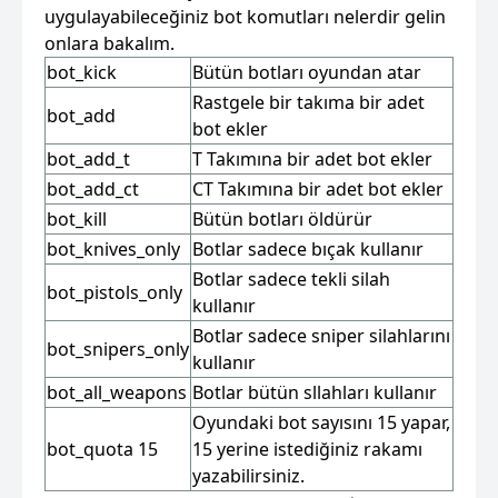
uygulayabileceğiniz bot komutları nelerdir gelin
onlara bakalım.
bot_kick
Bütün botları oyundan atar
Rastgele bir takıma bir adet
bot_add
bot ekler
bot_add_t
T Takımına bir adet bot ekler
bot_add_ct
CT Takımına bir adet bot ekler
bot_kill
Bütün botları öldürür
bot_knives_only
Botlar sadece bıçak kullanır
Botlar sadece tekli silah
bot_pistols_only
kullanır
Botlar sadece sniper silahlarını
bot_snipers_only
kullanır
bot_all_weapons
Botlar bütün sllahları kullanır
Oyundaki bot sayısını 15 yapar,
bot_quota 15
15 yerine istediğiniz rakamı
yazabilirsiniz.