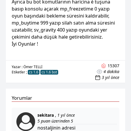
Ayrıca bu bot komutlarının haricina é tuşuna
basıp konsolu açarak mp_freezetime 0 yazıp
oyun başındaki bekleme süresini kaldırabilir,
mp_buytime 999 yazıp silah satın alma süresini
uzatabilir, sv_gravity 400 yazıp oyundaki yer
çekimini daha düşük hale getirebilirisiniz.
İyi Oyunlar !
15307
Yazar : Ömer TELLİ
4 dakika
Etiketler ;
cs 1.6
cs 1.6 bot
3 yıl önce
Yorumlar
sekitara
,
1 yıl önce
5 puan üzerinden 5
nostaljinin adresi